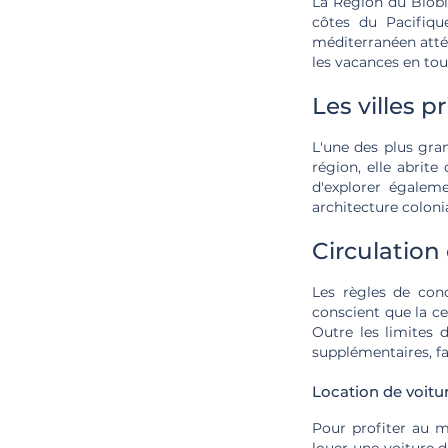
La Région du Biobí
côtes du Pacifiqu
méditerranéen atté
les vacances en tou
Les villes p
L'une des plus gra
région, elle abrit
d'explorer égaleme
architecture colonia
Circulation
Les règles de con
conscient que la cei
Outre les limites 
supplémentaires, f
Location de voi
Pour profiter au 