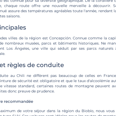
o est connue pour sa diversité géographique. De la cordillère 
e, chaque route offre une nouvelle merveille à découvrir. 
nué assure des températures agréables toute l'année, rendant la
tes saisons.
rincipales
ndes villes de la région est Concepción. Connue comme la capita
e de nombreux musées, parcs et bâtiments historiques. Ne ma
nt Los Ángeles, une ville qui séduit par ses parcs naturels
le.
 et règles de conduite
duite au Chili ne diffèrent pas beaucoup de celles en France
nture de sécurité est obligatoire et que le taux d'alcoolémie aut
de vitesse standard, certaines routes de montagne peuvent avo
aites donc preuve de prudence.
ture recommandée
maximum de votre séjour dans la région du Biobío, nous vo