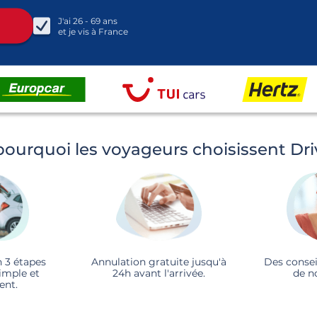
J'ai
26 - 69
ans
et je vis à
France
pourquoi les voyageurs choisissent Dr
n 3 étapes
Annulation gratuite jusqu'à
Des consei
imple et
24h avant l'arrivée.
de n
ent.