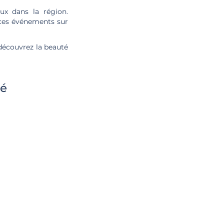
eux dans la région.
e ces événements sur
 découvrez la beauté
té