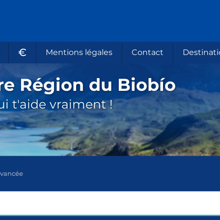
€
Mentions légales
Contact
Destinati
re Région du Biobío
i t'aide vraiment !
avancée