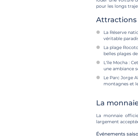
louer une voiture 
pour les longs traje
Attraction
La Réserve nati
véritable paradi
La plage Rocoto
belles plages de
L'île Mocha :
Cet
une ambiance ser
Le Parc Jorge A
montagnes et le
La monnaie
La monnaie officie
largement acceptées
Événements saiso