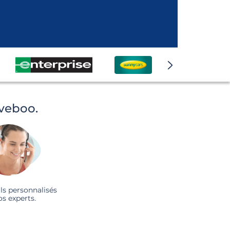
iveboo.
ls personnalisés
os experts.