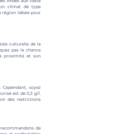
des Andes aux vaste
Son climat de type
 région idéale pour
le culturelle de la
nquez pas la chance
 à proximité et son
. Cependant, soyez
orisé est de 0,3 g/l.
ir des restrictions
us recommandons de