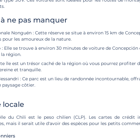
de type SUV. Ces voitures sont idéales pour les routes de monta
ts.
s à ne pas manquer
onale Nonguén :
Cette réserve se situe à environ 15 km de Concep
s pour les amoureux de la nature.
 :
Elle se trouve à environ 30 minutes de voiture de Concepción e
 la région.
te île est un trésor caché de la région où vous pourrez profiter 
eine et tranquille.
lessandri :
Ce parc est un lieu de randonnée incontournable, offr
 paysage côtier.
 locale
lle du Chili est le peso chilien (CLP). Les cartes de crédit i
, mais il serait utile d'avoir des espèces pour les petits commer
nniers