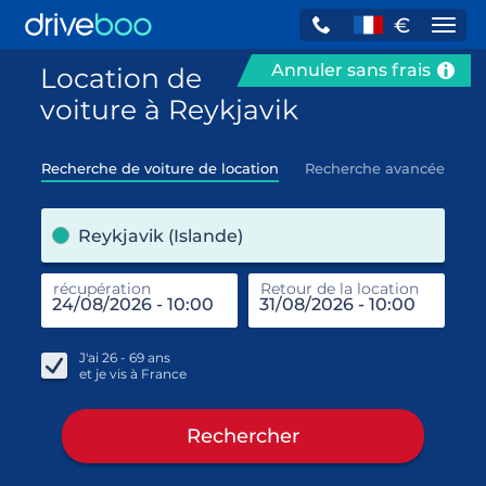
€
Navi
Annuler sans frais
Location de
voiture à Reykjavik
Recherche de voiture de location
Recherche avancée
pre
Reykjavik (Islande)
récupération
Retour de la location
end
réc
J'ai
26 - 69
ans
et je vis à
France
Rechercher