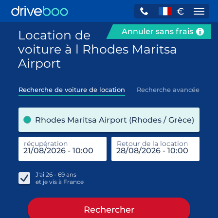
€
Navi
Annuler sans frais
Location de
voiture à l Rhodes Maritsa
Airport
Recherche de voiture de location
Recherche avancée
pre
Rhodes Maritsa Airport (Rhodes / Grèce)
récupération
Retour de la location
end
réc
J'ai
26 - 69
ans
et je vis à
France
Rechercher