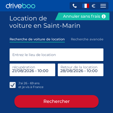
€
Navi
Annuler sans frais
Location de
voiture en Saint-Marin
Recherche de voiture de location
Recherche avancée
Entr
Entrez le lieu de location
récupération
Retour de la location
end
réc
J'ai
26 - 69
ans
et je vis à
France
Rechercher