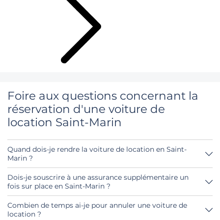
Foire aux questions concernant la
réservation d'une voiture de
location Saint-Marin
Quand dois-je rendre la voiture de location en Saint-
Marin ?
En principe, tu peux rendre la voiture de location à
n'importe quel moment de la journée. Il est seulement
Dois-je souscrire à une assurance supplémentaire un
important que tu ne rendes pas la voiture de location
fois sur place en Saint-Marin ?
plus tard que le délai indiqué lors de la réservation.
Réserve de préférence l'assurance casco complète sans
franchise par notre intermédiaire. Ainsi, tu n'auras pas
Combien de temps ai-je pour annuler une voiture de
besoin de souscrire une autre assurance sur place.
location ?