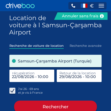
€
Navi
Annuler sans frais
Location de
voiture à l Samsun-Çarşamba
Airport
Recherche de voiture de location
Recherche avancée
pre
Samsun-Çarşamba Airport (Turquie)
récupération
Retour de la location
end
réc
J'ai
26 - 69
ans
et je vis à
France
Rechercher