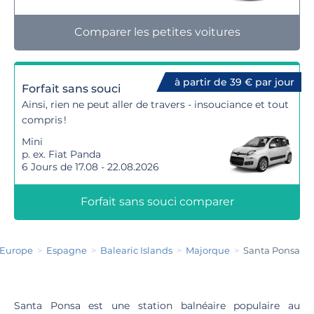
Comparer les petites voitures
à partir de 39 € par jour
Forfait sans souci
Ainsi, rien ne peut aller de travers - insouciance et tout
compris !
Mini
p. ex. Fiat Panda
6 Jours de 17.08 - 22.08.2026
Forfait sans souci comparer
Europe
Espagne
Balearic Islands
Majorque
Santa Ponsa
Santa Ponsa est une station balnéaire populaire au