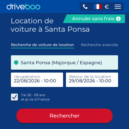
€
Navi
Annuler sans frais
Location de
voiture à Santa Ponsa
Recherche de voiture de location
Recherche avancée
pre
Santa Ponsa (Majorque / Espagne)
récupération
Retour de la location
end
réc
J'ai
26 - 69
ans
et je vis à
France
Rechercher