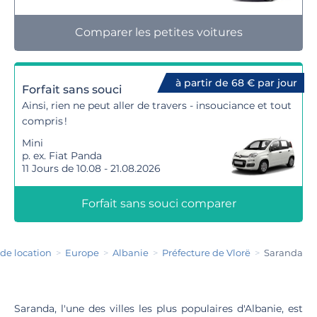
Comparer les petites voitures
à partir de 68 € par jour
Forfait sans souci
Ainsi, rien ne peut aller de travers - insouciance et tout
compris !
Mini
p. ex. Fiat Panda
11 Jours de 10.08 - 21.08.2026
Forfait sans souci comparer
 de location
Europe
Albanie
Préfecture de Vlorë
Saranda
Saranda, l'une des villes les plus populaires d'Albanie, est