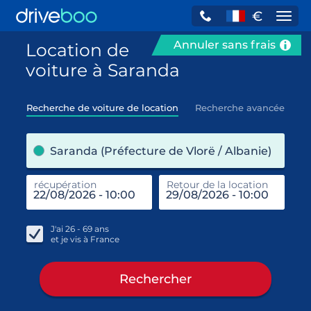
€
Navi
Annuler sans frais
Location de
voiture à Saranda
Recherche de voiture de location
Recherche avancée
pre
Saranda (Préfecture de Vlorë / Albanie)
récupération
Retour de la location
end
réc
J'ai
26 - 69
ans
et je vis à
France
Rechercher