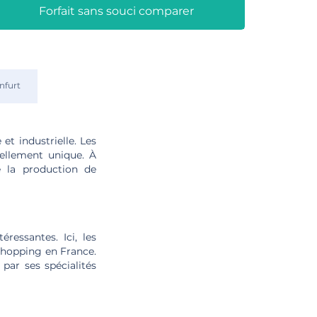
Forfait sans souci comparer
nfurt
 et industrielle. Les
éellement unique. À
e la production de
ressantes. Ici, les
shopping en France.
par ses spécialités