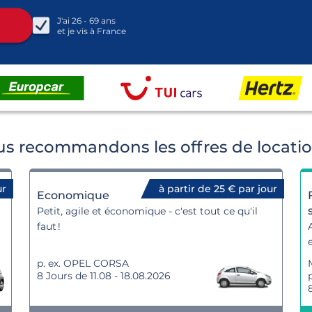
J'ai
26 - 69
ans
et je vis à
France
s recommandons les offres de locatio
ur
à partir de 25 € par jour
Economique
Petit, agile et économique - c'est tout ce qu'il
faut !
p. ex. OPEL CORSA
8 Jours de 11.08 - 18.08.2026