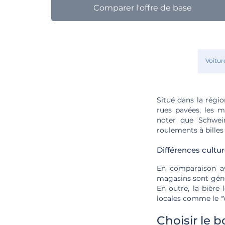
Comparer l'offre de base
Voitur
Situé dans la région
rues pavées, les m
noter que Schwein
roulements à billes
Différences cultur
En comparaison ave
magasins sont géné
En outre, la bière
locales comme le "W
Choisir le 