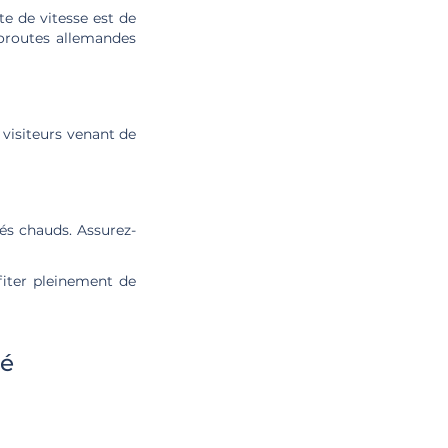
te de vitesse est de
toroutes allemandes
s visiteurs venant de
tés chauds. Assurez-
fiter pleinement de
té