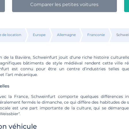
Comparer les petites voitures
e de location
Europe
Allemagne
Franconie
Schwei
 de la Bavière, Schweinfurt jouit d'une riche histoire culturelle
agnifiques bâtiments de style médiéval rendent cette ville r
furt est connu pour être un centre d’industries telles qu
 et l’art mécanique.
elles
c la France, Schweinfurt comporte quelques différences inté
ralement fermés le dimanche, ce qui diffère des habitudes de 
 locale est une part importante de la culture, qui se démarque 
eissbier".
bon véhicule