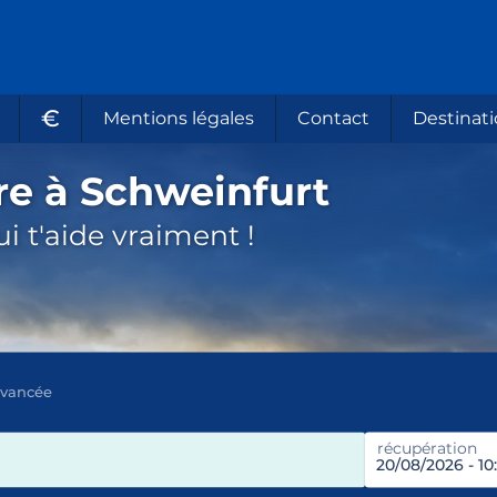
€
Mentions légales
Contact
Destinati
re à Schweinfurt
i t'aide vraiment !
avancée
récupération