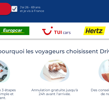
J'ai
26 - 69
ans
et je vis à
France
pourquoi les voyageurs choisissent Dr
n 3 étapes
Annulation gratuite jusqu'à
Des consei
imple et
24h avant l'arrivée.
de n
ent.