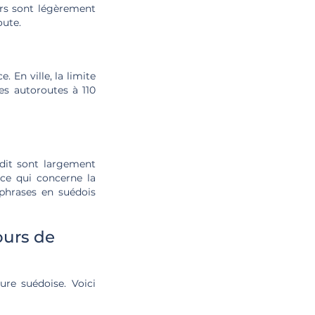
iers sont légèrement
oute.
 En ville, la limite
es autoroutes à 110
édit sont largement
 ce qui concerne la
phrases en suédois
ours de
ure suédoise. Voici