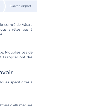
p
Skövde Airport
 le comté de Västra
vous arrêtez pas à
s.
de. N'oubliez pas de
et Europcar ont des
avoir
lques spécificités à
atoire d'allumer ses