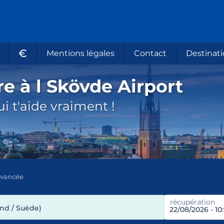
€
Mentions légales
Contact
Destinati
re à l Skövde Airport
i t'aide vraiment !
avancée
récupération
nd / Suède)