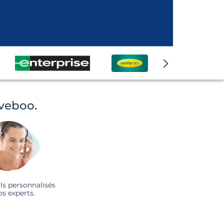
iveboo.
ls personnalisés
os experts.