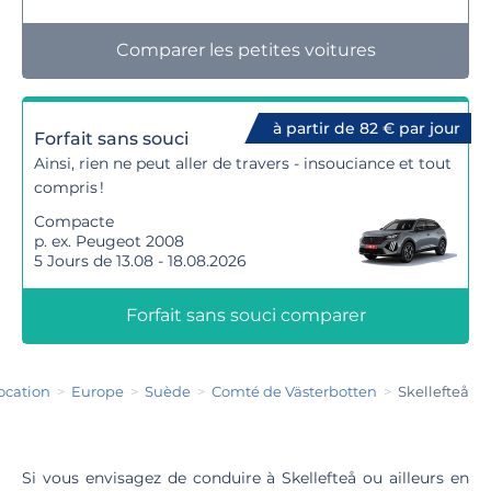
Comparer les petites voitures
à partir de 82 € par jour
Forfait sans souci
Ainsi, rien ne peut aller de travers - insouciance et tout
compris !
Compacte
p. ex. Peugeot 2008
5 Jours de 13.08 - 18.08.2026
Forfait sans souci comparer
location
Europe
Suède
Comté de Västerbotten
Skellefteå
Si vous envisagez de conduire à Skellefteå ou ailleurs en