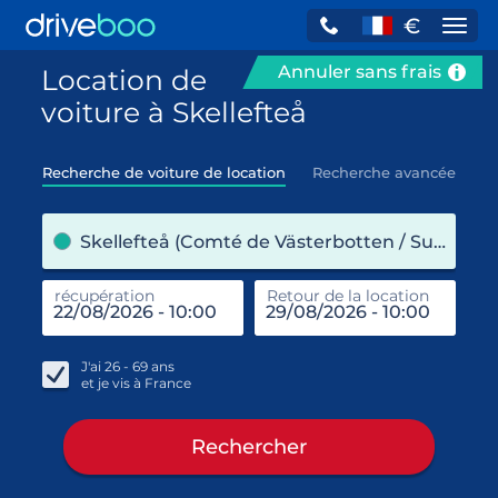
€
Navi
Annuler sans frais
Location de
voiture à Skellefteå
Recherche de voiture de location
Recherche avancée
pre
Skellefteå (Comté de Västerbotten / Suède)
récupération
Retour de la location
end
réc
J'ai
26 - 69
ans
et je vis à
France
Rechercher