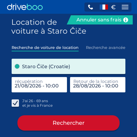
€
Navi
Annuler sans frais
Location de
voiture à Staro Čiče
Recherche de voiture de location
Recherche avancée
pre
Staro Čiče (Croatie)
récupération
Retour de la location
end
réc
J'ai
26 - 69
ans
et je vis à
France
Rechercher