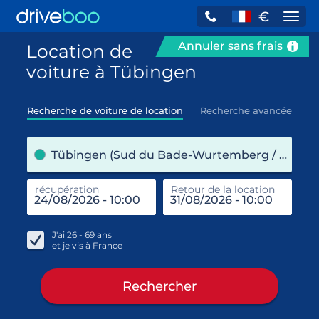
€
Navi
Annuler sans frais
Location de
voiture à Tübingen
Recherche de voiture de location
Recherche avancée
pre
Tübingen (Sud du Bade-Wurtemberg / Allemagne)
récupération
Retour de la location
end
réc
J'ai
26 - 69
ans
et je vis à
France
Rechercher