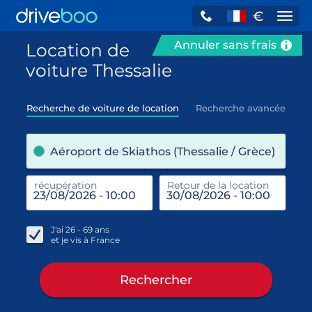
€
Navi
Annuler sans frais
Location de
voiture Thessalie
Recherche de voiture de location
Recherche avancée
pre
Aéroport de Skiathos (Thessalie / Grèce)
récupération
Retour de la location
end
réc
J'ai
26 - 69
ans
et je vis à
France
Rechercher