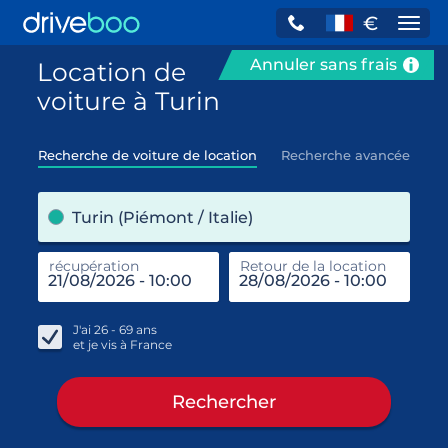
€
Navi
Annuler sans frais
Location de
voiture à Turin
Recherche de voiture de location
Recherche avancée
pre
Turin (Piémont / Italie)
récupération
Retour de la location
end
réc
J'ai
26 - 69
ans
et je vis à
France
Rechercher