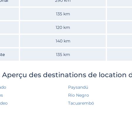
onal
290 km
135 km
120 km
140 km
ste
135 km
 Aperçu des destinations de location d
ado
Paysandú
es
Río Negro
ideo
Tacuarembó