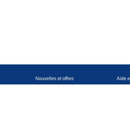
Nouvelles et offres
Aide e
contac
© Driveboo AG