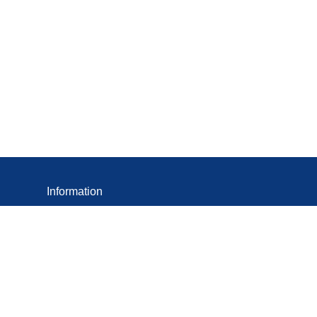
Information
Cookies
Termes et Conditions
Politique de confidentialité
Mentions légales
Déclaration d'accessibilité