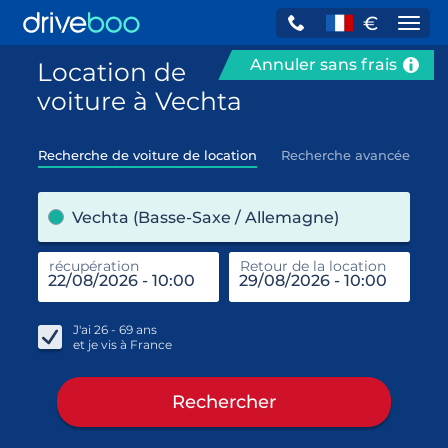
€
Navi
Annuler sans frais
Location de
voiture à Vechta
Recherche de voiture de location
Recherche avancée
pre
Vechta (Basse-Saxe / Allemagne)
récupération
Retour de la location
end
réc
J'ai
26 - 69
ans
et je vis à
France
Rechercher