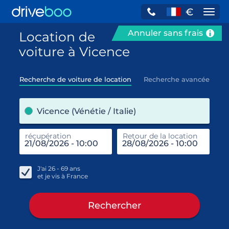
€
Navi
Annuler sans frais
Location de
voiture à Vicence
Recherche de voiture de location
Recherche avancée
pre
Vicence (Vénétie / Italie)
récupération
Retour de la location
end
réc
J'ai
26 - 69
ans
et je vis à
France
Rechercher