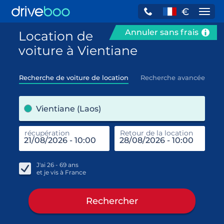
€
Navi
Annuler sans frais
Location de
voiture à Vientiane
Recherche de voiture de location
Recherche avancée
pre
Vientiane (Laos)
récupération
Retour de la location
end
réc
J'ai
26 - 69
ans
et je vis à
France
Rechercher