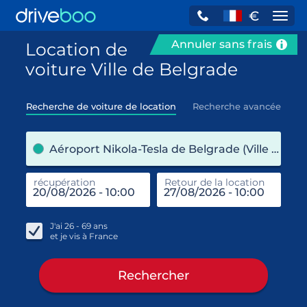
€
Navi
Annuler sans frais
Location de
voiture Ville de Belgrade
Recherche de voiture de location
Recherche avancée
pre
Aéroport Nikola-Tesla de Belgrade (Ville de Belgrade / Serbie)
récupération
Retour de la location
end
réc
J'ai
26 - 69
ans
et je vis à
France
Rechercher