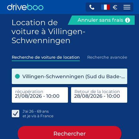
€
Navi
Annuler sans frais
Location de
voiture à Villingen-
Schwenningen
Recherche de voiture de location
Recherche avancée
pre
Villingen-Schwenningen (Sud du Bade-Wurtemberg / Allemagne)
récupération
Retour de la location
end
réc
J'ai
26 - 69
ans
et je vis à
France
Rechercher