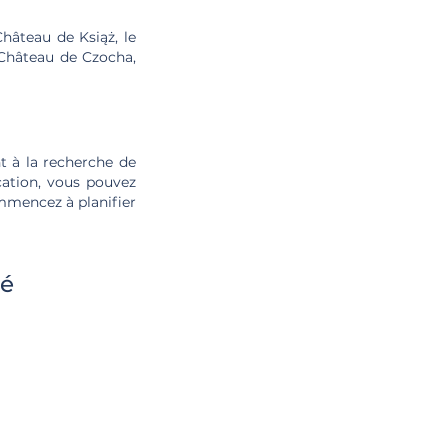
Château de Książ, le
e Château de Czocha,
t à la recherche de
cation, vous pouvez
ommencez à planifier
té