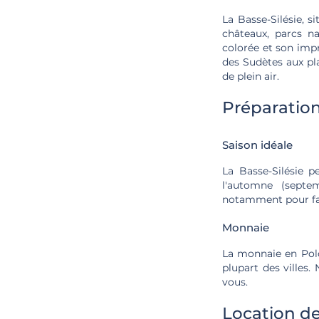
La Basse-Silésie, 
châteaux, parcs n
colorée et son imp
des Sudètes aux pla
de plein air.
Préparatio
Saison idéale
La Basse-Silésie p
l'automne (septe
notamment pour fai
Monnaie
La monnaie en Polog
plupart des villes
vous.
Location de