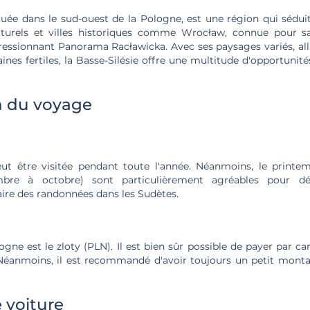
située dans le sud-ouest de la Pologne, est une région qui sédu
aturels et villes historiques comme Wrocław, connue pour 
ressionnant Panorama Racławicka. Avec ses paysages variés, a
ines fertiles, la Basse-Silésie offre une multitude d'opportunité
n du voyage
eut être visitée pendant toute l'année. Néanmoins, le printemp
mbre à octobre) sont particulièrement agréables pour déc
re des randonnées dans les Sudètes.
ne est le zloty (PLN). Il est bien sûr possible de payer par ca
. Néanmoins, il est recommandé d'avoir toujours un petit mont
 voiture