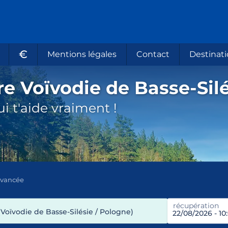
€
Mentions légales
Contact
Destinati
re Voïvodie de Basse-Sil
i t'aide vraiment !
avancée
récupération
Voïvodie de Basse-Silésie / Pologne)