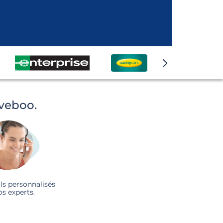
iveboo.
ls personnalisés
os experts.