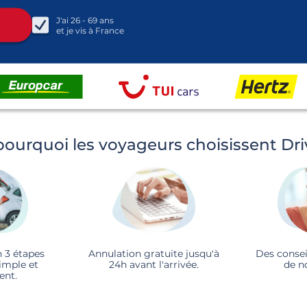
J'ai
26 - 69
ans
et je vis à
France
pourquoi les voyageurs choisissent Dr
n 3 étapes
Annulation gratuite jusqu'à
Des consei
imple et
24h avant l'arrivée.
de n
ent.