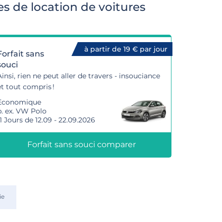
s de location de voitures
à partir de 19 € par jour
Forfait sans
souci
Ainsi, rien ne peut aller de travers - insouciance
et tout compris !
Economique
p. ex. VW Polo
11 Jours de 12.09 - 22.09.2026
Forfait sans souci comparer
ie