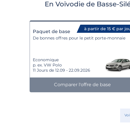
En Voïvodie de Basse-Sil
à partir de 15 € par jo
Paquet de base
De bonnes offres pour le petit porte-monnaie
Economique
p. ex. VW Polo
11 Jours de 12.09 - 22.09.2026
Comparer l'offre de base
Voi