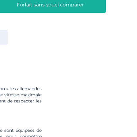
Forfait sans souci comparer
u
utoroutes allemandes
de vitesse maximale
ant de respecter les
lle sont équipées de
es pour permettre