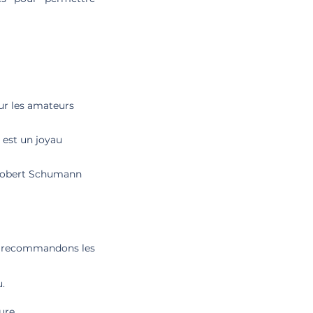
ur les amateurs
 est un joyau
r Robert Schumann
us recommandons les
u.
ure.