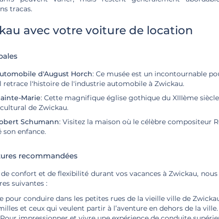
ans tracas.
ckau avec votre voiture de location
pales
Automobile d'August Horch
: Ce musée est un incontournable po
l retrace l'histoire de l'industrie automobile à Zwickau.
Sainte-Marie
: Cette magnifique église gothique du XIIIème siècle
 cultural de Zwickau.
Robert Schumann
: Visitez la maison où le célèbre compositeu
é son enfance.
itures recommandées
 confort et de flexibilité durant vos vacances à Zwickau, no
res suivantes :
le pour conduire dans les petites rues de la vieille ville de Zwicka
milles et ceux qui veulent partir à l’aventure en dehors de la ville.
: Pour impressionner et vivre une expérience de conduite supérie