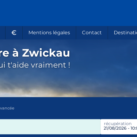
€
Mentions légales
Contact
Destinati
re à Zwickau
i t'aide vraiment !
avancée
récupération