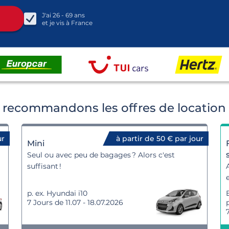
J'ai
26 - 69
ans
et je vis à
France
recommandons les offres de location 
ur
à partir de 50 € par jour
Mini
Seul ou avec peu de bagages ? Alors c'est
suffisant !
p. ex. Hyundai i10
7 Jours de 11.07 - 18.07.2026