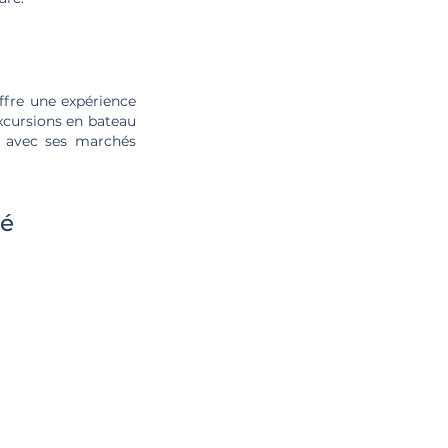
ffre une expérience
 excursions en bateau
l avec ses marchés
té