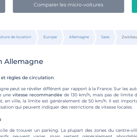
Comparer les micro-voitures
oiture de location
Europe
Allemagne
Saxe
Zwicka
n Allemagne
 et règles de circulation
ne peut se révéler différent par rapport à la France. Sur les a
te une
vitesse recommandée
de 130 km/h, mais pas de limite 
nt, en ville, la limite est généralement de 50 km/h. Il est import
sation qui peuvent indiquer des restrictions de vitesse locales.
u
acile de trouver un parking. La plupart des zones du centre-vi
arifs peuvent varier, mais restent généralement abordabl