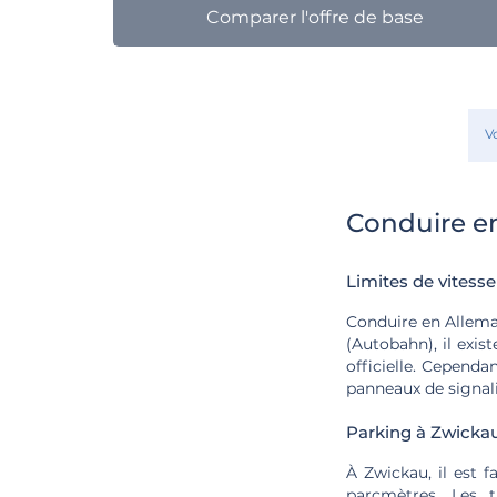
Comparer l'offre de base
V
Conduire e
Limites de vitesse
Conduire en Allemag
(Autobahn), il exis
officielle. Cependa
panneaux de signali
Parking à Zwicka
À Zwickau, il est f
parcmètres. Les t