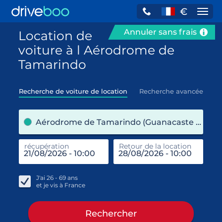
€
Navi
Annuler sans frais
Location de
voiture à l Aérodrome de
Tamarindo
Recherche de voiture de location
Recherche avancée
pre
Aérodrome de Tamarindo (Guanacaste / Costa Rica)
récupération
Retour de la location
end
réc
J'ai
26 - 69
ans
et je vis à
France
Rechercher