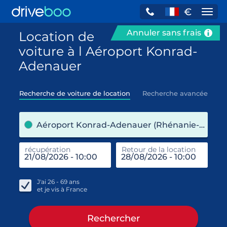
€
Navi
Annuler sans frais
Location de
voiture à l Aéroport Konrad-
Adenauer
Recherche de voiture de location
Recherche avancée
pre
Aéroport Konrad-Adenauer (Rhénanie-du-Nord-Westphalie / Allemagne)
récupération
Retour de la location
end
réc
J'ai
26 - 69
ans
et je vis à
France
Rechercher