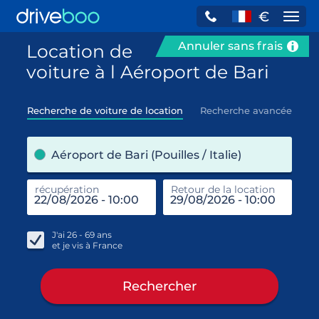
€
Navi
Annuler sans frais
Location de
voiture à l Aéroport de Bari
Recherche de voiture de location
Recherche avancée
pre
Aéroport de Bari (Pouilles / Italie)
récupération
Retour de la location
end
réc
J'ai
26 - 69
ans
et je vis à
France
Rechercher