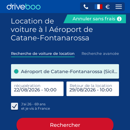
€
Navi
Annuler sans frais
Location de
voiture à l Aéroport de
Catane-Fontanarossa
Recherche de voiture de location
Recherche avancée
pre
Aéroport de Catane-Fontanarossa (Sicile / Italie)
récupération
Retour de la location
end
réc
J'ai
26 - 69
ans
et je vis à
France
Rechercher