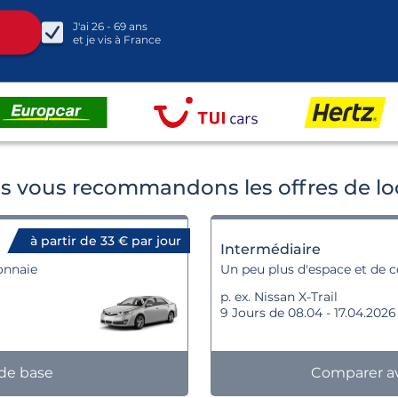
J'ai
26 - 69
ans
et je vis à
France
s vous recommandons les offres de loc
à partir de 33 € par jour
Intermédiaire
onnaie
Un peu plus d'espace et de co
p. ex. Nissan X-Trail
9 Jours de 08.04 - 17.04.2026
 de base
Comparer av