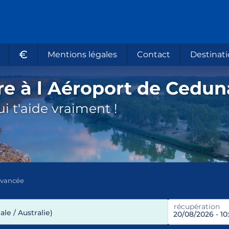
€
Mentions légales
Contact
Destinati
re à l Aéroport de Cedun
i t'aide vraiment !
avancée
récupération
le / Australie)