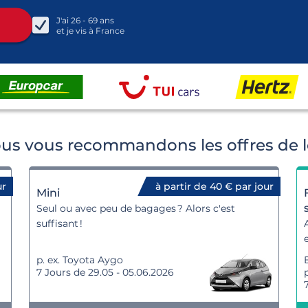
J'ai
26 - 69
ans
et je vis à
France
us vous recommandons les offres de l
ur
à partir de 40 € par jour
Mini
Seul ou avec peu de bagages ? Alors c'est
suffisant !
p. ex. Toyota Aygo
7 Jours de 29.05 - 05.06.2026