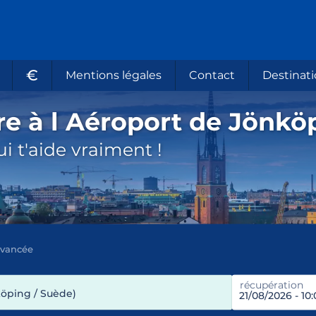
€
Mentions légales
Contact
Destinati
re à l Aéroport de Jönkö
i t'aide vraiment !
avancée
récupération
öping / Suède)