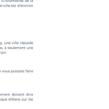
 10 kilomètres de la
e-ville est d'environ
, une ville réputée
us, à seulement une
ion.
e vous puissiez faire
ement doivent être
que d'élans sur les