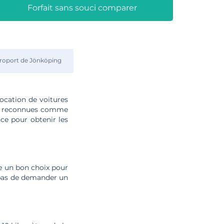
Forfait sans souci comparer
roport de Jönköping
location de voitures
ent reconnues comme
nce pour obtenir les
e un bon choix pour
 pas de demander un