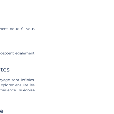
ment doux. Si vous
cceptent également
ntes
oyage sont infinies.
xplorez ensuite les
périence suédoise
té