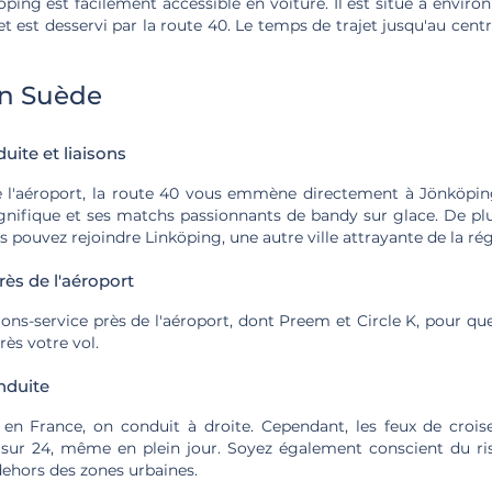
ping est facilement accessible en voiture. Il est situé à environ
t est desservi par la route 40. Le temps de trajet jusqu'au centr
en Suède
duite et liaisons
e l'aéroport, la route 40 vous emmène directement à Jönköping
nifique et ses matchs passionnants de bandy sur glace. De pl
s pouvez rejoindre Linköping, une autre ville attrayante de la rég
rès de l'aéroport
tions-service près de l'aéroport, dont Preem et Circle K, pour qu
rès votre vol.
nduite
n France, on conduit à droite. Cependant, les feux de crois
sur 24, même en plein jour. Soyez également conscient du ris
dehors des zones urbaines.