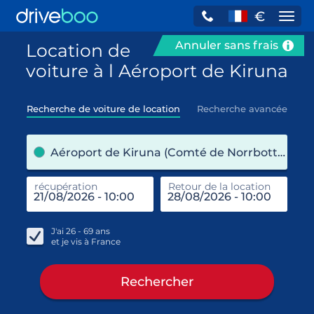
€
Navi
Annuler sans frais
Location de
voiture à l Aéroport de Kiruna
Recherche de voiture de location
Recherche avancée
pre
Aéroport de Kiruna (Comté de Norrbotten / Suède)
récupération
Retour de la location
end
réc
J'ai
26 - 69
ans
et je vis à
France
Rechercher