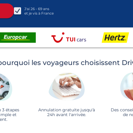
J'ai
26 - 69
ans
et je vis à
France
pourquoi les voyageurs choisissent Dr
n 3 étapes
Annulation gratuite jusqu'à
Des consei
imple et
24h avant l'arrivée.
de n
ent.