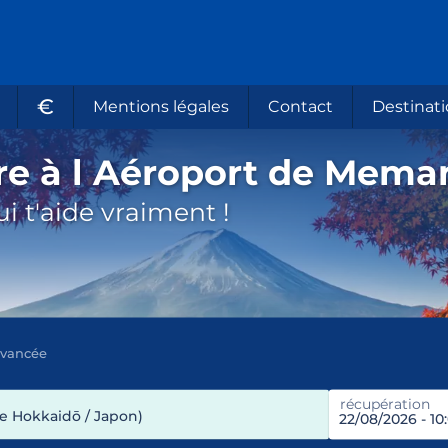
€
Mentions légales
Contact
Destinati
ure à l Aéroport de Mem
i t'aide vraiment !
avancée
récupération
e Hokkaidō / Japon)