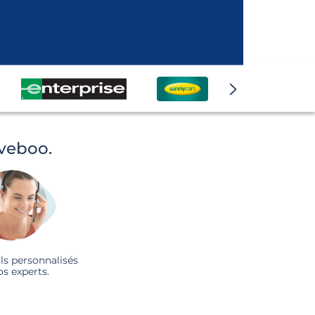
iveboo.
ls personnalisés
os experts.