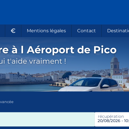
€
Mentions légales
Contact
Destinati
re à l Aéroport de Pico
i t'aide vraiment !
avancée
récupération