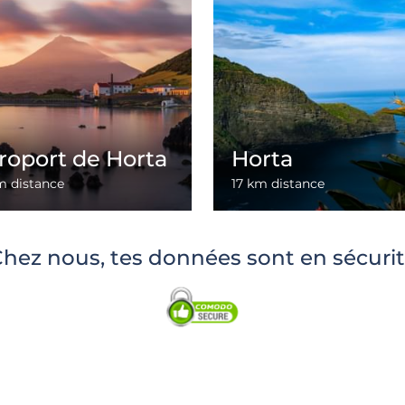
roport de Horta
Horta
m distance
17 km distance
hez nous, tes données sont en sécuri