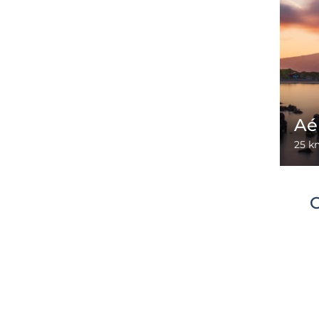
Aé
25 k
C