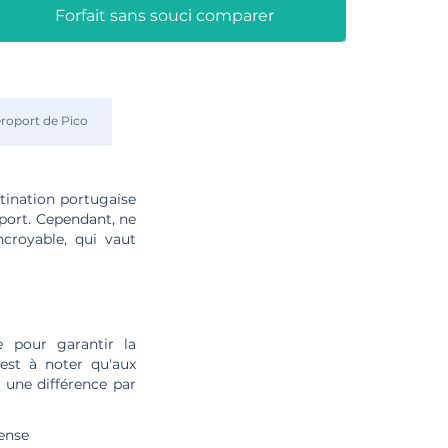
Forfait sans souci comparer
roport de Pico
stination portugaise
oport. Cependant, ne
ncroyable, qui vaut
 pour garantir la
 est à noter qu'aux
e une différence par
hense