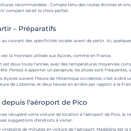
oitures recommandées : Compte tenu des routes étroites et sinu
V compact serait le choix parfait.
tir – Préparatifs
 au courant des spécificités locales avant de partir. Ici, quelqu
ro est la monnaie utilisée aux Açores, comme en France.
at est doux toute l'année, avec des températures moyennes comp
 été. Pensez à apporter un parapluie, les pluies sont fréquentes, 
es Açores suivent l'heure de l'Atlantique occidental, c'est-à-dire 
heure de Lisbonne, et deux heures en arrière par rapport à la Fran
 depuis l'aéroport de Pico
ez récupéré votre voiture de location à l'aéroport de Pico, le rest
ues suggestions d'endroits à visiter :
vingtaine de minutes en voiture de l'aéroport, Madalena est la p