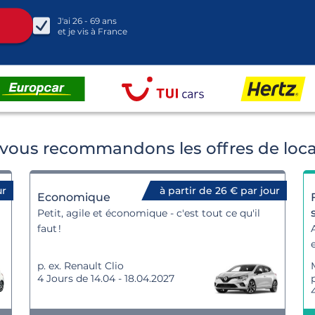
J'ai
26 - 69
ans
et je vis à
France
 vous recommandons les offres de loca
ur
à partir de 26 € par jour
Economique
Petit, agile et économique - c'est tout ce qu'il
faut !
p. ex. Renault Clio
4 Jours de 14.04 - 18.04.2027