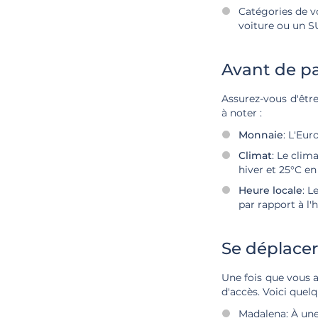
Catégories de v
voiture ou un SU
Avant de par
Assurez-vous d'être
à noter :
Monnaie
: L'Eu
Climat
: Le clim
hiver et 25°C en
Heure locale
: L
par rapport à l'
Se déplacer
Une fois que vous av
d'accès. Voici quelq
Madalena: À une 