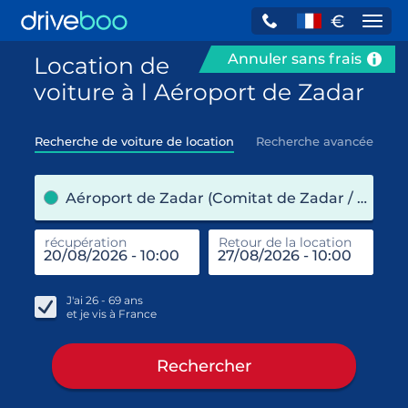
€
Navi
Annuler sans frais
Location de
voiture à l Aéroport de Zadar
Recherche de voiture de location
Recherche avancée
pre
Aéroport de Zadar (Comitat de Zadar / Croatie)
récupération
Retour de la location
end
réc
J'ai
26 - 69
ans
et je vis à
France
Rechercher