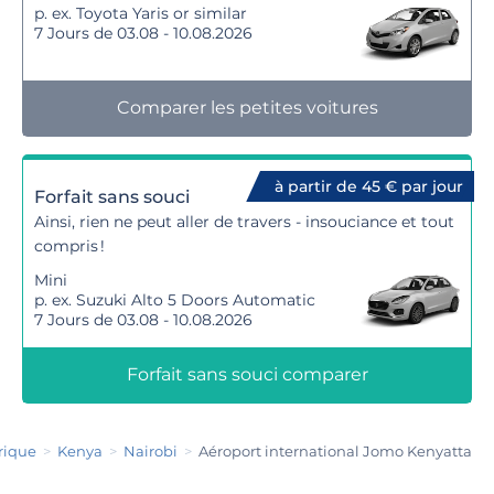
p. ex. Toyota Yaris or similar
7 Jours de 03.08 - 10.08.2026
Comparer les petites voitures
à partir de 45 € par jour
Forfait sans souci
Ainsi, rien ne peut aller de travers - insouciance et tout
compris !
Mini
p. ex. Suzuki Alto 5 Doors Automatic
7 Jours de 03.08 - 10.08.2026
Forfait sans souci comparer
rique
Kenya
Nairobi
Aéroport international Jomo Kenyatta