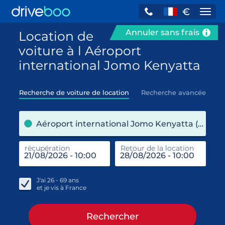
€
Navi
Annuler sans frais
Location de
voiture à l Aéroport
international Jomo Kenyatta
Recherche de voiture de location
Recherche avancée
pre
Aéroport international Jomo Kenyatta (Kenya)
récupération
Retour de la location
end
réc
J'ai
26 - 69
ans
et je vis à
France
Rechercher