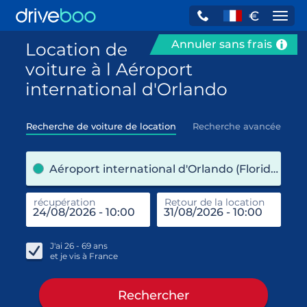
€
Navi
Annuler sans frais
Location de
voiture à l Aéroport
international d'Orlando
Recherche de voiture de location
Recherche avancée
pre
Aéroport international d'Orlando (Floride / États-Unis)
récupération
Retour de la location
end
réc
J'ai
26 - 69
ans
et je vis à
France
Rechercher