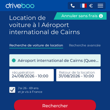
€
Navi
Annuler sans frais
Location de
voiture à l Aéroport
international de Cairns
Recherche de voiture de location
Recherche avancée
pre
Aéroport international de Cairns (Queensland / Australie)
récupération
Retour de la location
end
réc
J'ai
26 - 69
ans
et je vis à
France
Rechercher