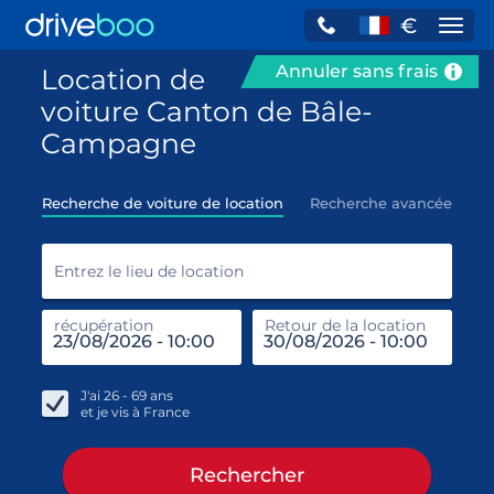
€
Navi
Annuler sans frais
Location de
voiture Canton de Bâle-
Campagne
Recherche de voiture de location
Recherche avancée
Entr
Entrez le lieu de location
récupération
Retour de la location
end
réc
J'ai
26 - 69
ans
et je vis à
France
Rechercher