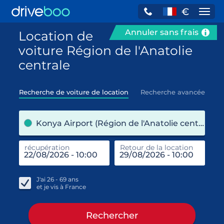
€
Navi
Annuler sans frais
Location de
voiture Région de l'Anatolie
centrale
Recherche de voiture de location
Recherche avancée
pre
Konya Airport (Région de l'Anatolie centrale / Turquie)
récupération
Retour de la location
end
réc
J'ai
26 - 69
ans
et je vis à
France
Rechercher