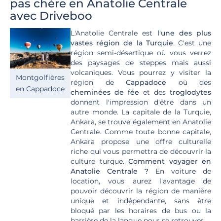
pas chère en Anatolie Centrale
avec Driveboo
L'Anatolie Centrale est
l'une des plus
vastes région de la Turquie
. C'est une
région semi-désertique où vous verrez
des paysages de steppes mais aussi
volcaniques. Vous pourrez y visiter la
Montgolfières
région de
Cappadoce
où des
en Cappadoce
cheminées de fée
et des
troglodytes
donnent l'impression d'être dans un
autre monde. La capitale de la Turquie,
Ankara, se trouve également en Anatolie
Centrale. Comme toute bonne capitale,
Ankara propose une offre culturelle
riche qui vous permettra de découvrir la
culture turque.
Comment voyager en
Anatolie Centrale ?
En voiture de
location, vous aurez l'avantage de
pouvoir découvrir la région de manière
unique et indépendante, sans être
bloqué par les horaires de bus ou la
barrière de la langue pour se retrouver.