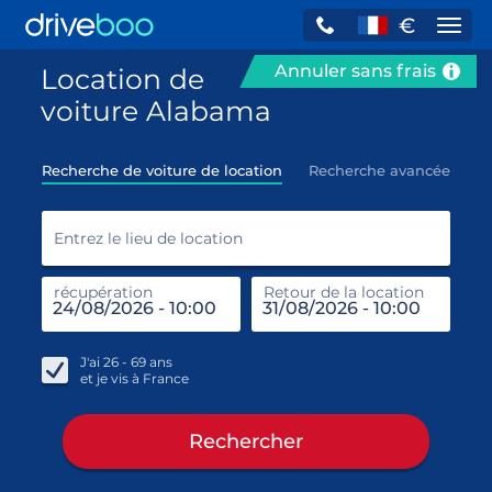
€
Navi
Annuler sans frais
Location de
voiture Alabama
Recherche de voiture de location
Recherche avancée
Entr
Entrez le lieu de location
récupération
Retour de la location
end
réc
J'ai
26 - 69
ans
et je vis à
France
Rechercher