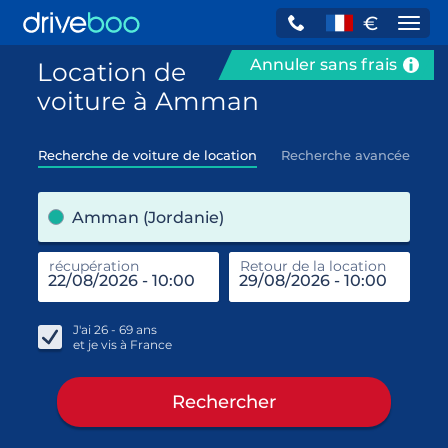
€
Navi
Annuler sans frais
Location de
voiture à Amman
Recherche de voiture de location
Recherche avancée
pre
Amman (Jordanie)
récupération
Retour de la location
end
réc
J'ai
26 - 69
ans
et je vis à
France
Rechercher