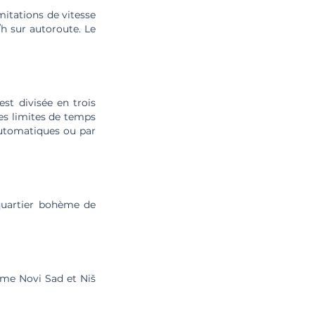
mitations de vitesse
/h sur autoroute. Le
st divisée en trois
des limites de temps
automatiques ou par
quartier bohème de
omme Novi Sad et Niš