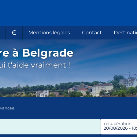
€
Mentions légales
Contact
Destinati
re à Belgrade
i t'aide vraiment !
avancée
récupération