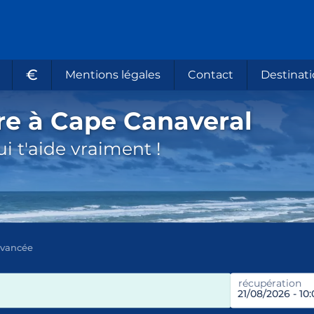
€
Mentions légales
Contact
Destinati
re à Cape Canaveral
i t'aide vraiment !
avancée
récupération