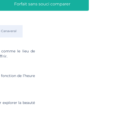
Forfait sans souci comparer
 Canaveral
e comme le lieu de
frir.
 fonction de l’heure
ur explorer la beauté