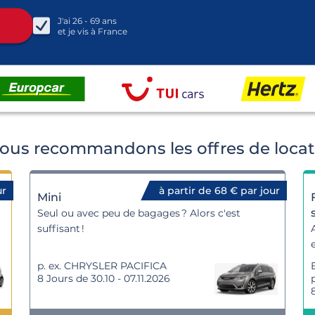
J'ai
26 - 69
ans
et je vis à
France
ous recommandons les offres de locati
ur
à partir de 68 € par jour
Mini
Seul ou avec peu de bagages ? Alors c'est
suffisant !
p. ex. CHRYSLER PACIFICA
8 Jours de 30.10 - 07.11.2026