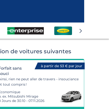
on de voitures suivantes
à partir de 53 € par jour
Forfait sans
souci
Ainsi, rien ne peut aller de travers - insouciance
et tout compris !
Economique
p. ex. Mitsubishi Mirage
8 Jours de 30.10 - 07.11.2026