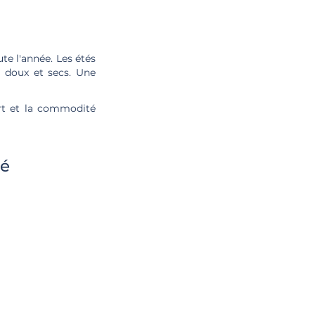
e l'année. Les étés
t doux et secs. Une
rt et la commodité
té