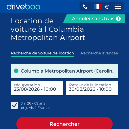
€
Navi
Annuler sans frais
Location de
voiture à l Columbia
Metropolitan Airport
Recherche de voiture de location
Recherche avancée
pre
Columbia Metropolitan Airport (Caroline du Sud / États-Unis)
récupération
Retour de la location
end
réc
J'ai
26 - 69
ans
et je vis à
France
Rechercher