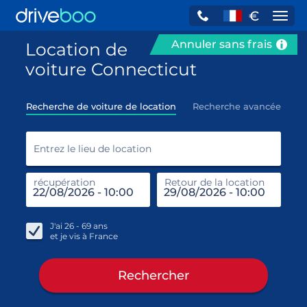
€
Navi
Annuler sans frais
Location de
voiture Connecticut
Recherche de voiture de location
Recherche avancée
Entr
Entrez le lieu de location
récupération
Retour de la location
end
réc
J'ai
26 - 69
ans
et je vis à
France
Rechercher