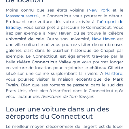
de location
Moins connu que ses états voisins (
New York
et le
Massachussetts
), le Connecticut vaut pourtant le détour.
En louant une voiture dès votre arrivée à l'
aéroport de
Bradley
, vous serez prêt à parcourir le Connecticut. Vous
irez par exemple à New Haven où se trouve la célèbre
université de Yale
. Outre son université,
New Haven
est
une ville culturelle où vous pourrez visiter de nombreuses
galeries d'art dans le quartier historique de Chapel par
exemple. Le Connecticut est également traversé par la
belle
rivière Connecticut Valley
que vous pourrez longer
en voiture de location pour rejoindre le
château Gillette
situé sur une colline surplombant la rivière. A
Hartford
,
vous pourrez visiter la
maison excentrique de Mark
Twain
. Bien que ses romans se passent dans le sud des
Etats-Unis, c'est bien à Hartford, dans le Connecticut qu'a
vécu l'auteur des
Aventures de Tom Sawyer
.
Louer une voiture dans un des
aéroports du Connecticut
Le meilleur moyen d'économiser de l'argent est de louer