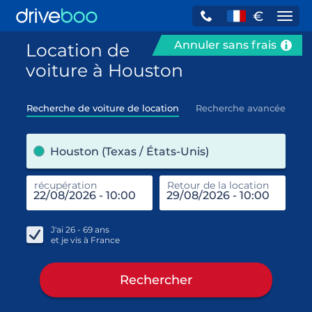
€
Navi
Annuler sans frais
Location de
voiture à Houston
Recherche de voiture de location
Recherche avancée
pre
Houston (Texas / États-Unis)
récupération
Retour de la location
end
réc
J'ai
26 - 69
ans
et je vis à
France
Rechercher