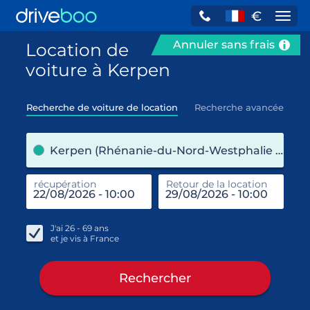
€
Navi
Annuler sans frais
Location de
voiture à Kerpen
Recherche de voiture de location
Recherche avancée
pre
Kerpen (Rhénanie-du-Nord-Westphalie / Allemagne)
récupération
Retour de la location
end
réc
J'ai
26 - 69
ans
et je vis à
France
Rechercher