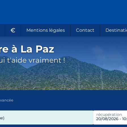
€
Mentions légales
Contact
Destinati
re à La Paz
i t'aide vraiment !
avancée
récupération
ue)