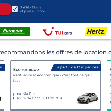
J'ai
26 - 69
ans
et je vis à
France
recommandons les offres de location d
ur
à partir de 12 € par jour
Economique
Petit, agile et économique - c'est tout ce qu'il
faut !
p. ex. Kia Rio
6 Jours de 03.09 - 09.09.2026