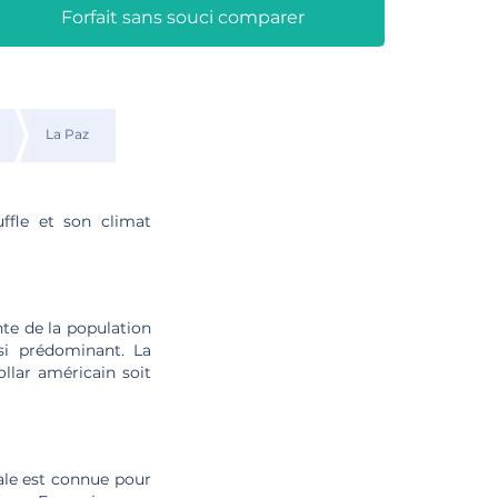
Forfait sans souci comparer
d
La Paz
uffle et son climat
nte de la population
ssi prédominant. La
llar américain soit
cale est connue pour