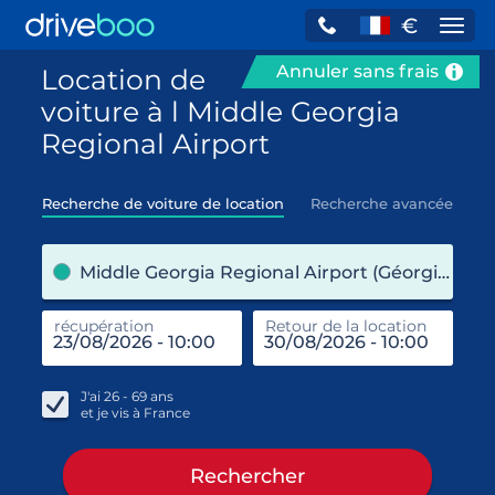
€
Navi
Annuler sans frais
Location de
voiture à l Middle Georgia
Regional Airport
Recherche de voiture de location
Recherche avancée
pre
Middle Georgia Regional Airport (Géorgie / États-Unis)
récupération
Retour de la location
end
réc
J'ai
26 - 69
ans
et je vis à
France
Rechercher