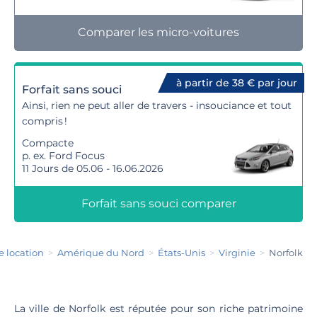
Comparer les micro-voitures
à partir de 38 € par jour
Forfait sans souci
Ainsi, rien ne peut aller de travers - insouciance et tout
compris !
Compacte
p. ex. Ford Focus
11 Jours de 05.06 - 16.06.2026
Forfait sans souci comparer
e location
Amérique du Nord
États-Unis
Virginie
Norfolk
La ville de Norfolk est réputée pour son riche patrimoine