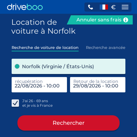
€
Navi
Annuler sans frais
Location de
voiture à Norfolk
Recherche de voiture de location
Recherche avancée
pre
Norfolk (Virginie / États-Unis)
récupération
Retour de la location
end
réc
J'ai
26 - 69
ans
et je vis à
France
Rechercher