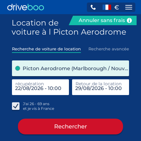
€
Navi
Annuler sans frais
Location de
voiture à l Picton Aerodrome
Recherche de voiture de location
Recherche avancée
pre
Picton Aerodrome (Marlborough / Nouvelle-Zélande)
récupération
Retour de la location
end
réc
J'ai
26 - 69
ans
et je vis à
France
Rechercher