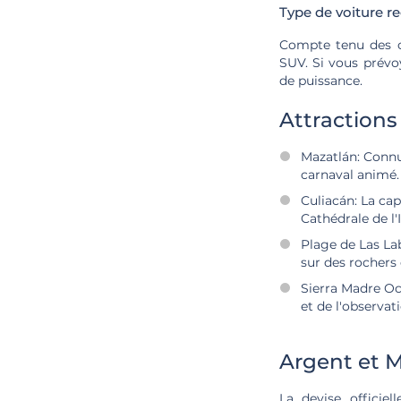
Type de voiture
Compte tenu des c
SUV. Si vous prévo
de puissance.
Attractions
Mazatlán: Connue
carnaval animé.
Culiacán: La cap
Cathédrale de l
Plage de Las La
sur des rochers 
Sierra Madre Occ
et de l'observat
Argent et 
La devise officie