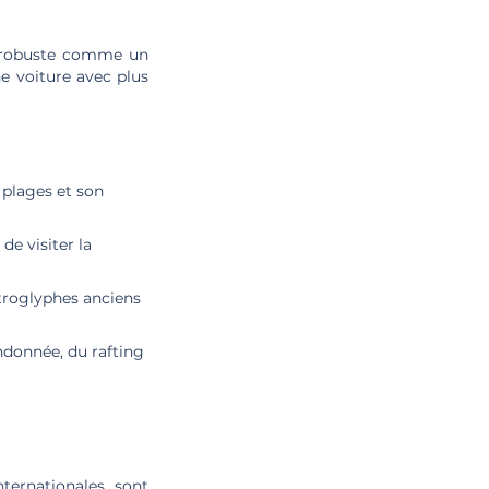
e robuste comme un
e voiture avec plus
 plages et son
de visiter la
troglyphes anciens
ndonnée, du rafting
ternationales sont