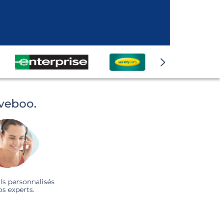
iveboo.
ls personnalisés
os experts.