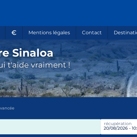
€
Mentions légales
Contact
Destinati
re Sinaloa
i t'aide vraiment !
avancée
récupération