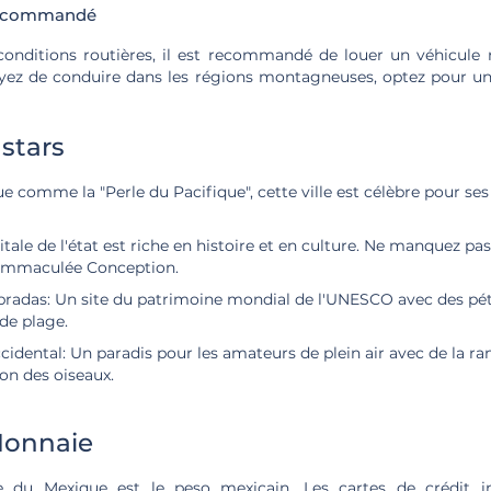
 recommandé
onditions routières, il est recommandé de louer un véhicul
yez de conduire dans les régions montagneuses, optez pour un
 stars
 comme la "Perle du Pacifique", cette ville est célèbre pour ses
itale de l'état est riche en histoire et en culture. Ne manquez pas 
'Immaculée Conception.
bradas: Un site du patrimoine mondial de l'UNESCO avec des pé
de plage.
idental: Un paradis pour les amateurs de plein air avec de la ra
ion des oiseaux.
Monnaie
lle du Mexique est le peso mexicain. Les cartes de crédit in