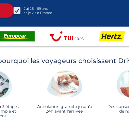
J'ai
26 - 69
ans
et je vis à
France
pourquoi les voyageurs choisissent Dr
n 3 étapes
Annulation gratuite jusqu'à
Des consei
imple et
24h avant l'arrivée.
de n
ent.